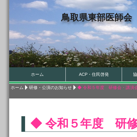
鳥取県東部医師会
ホーム
ACP・住民啓発
ホーム
研修・公演のお知らせ
◆ 令和５年度 研修会・講演
◆ 令和５年度 研