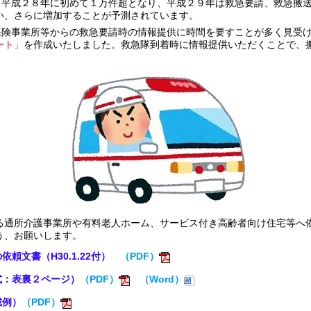
、平成２８年に初めて１万件超となり、平成２９年は救急要請、救急搬
い、さらに増加することが予測されています。
保険事業所等からの救急要請時の情報提供に時間を要すことが多く見受
ート」
を作成いたしました。救急隊到着時に情報提供いただくことで、
る通所介護事業所や有料老人ホーム、サービス付き高齢者向け住宅等へ
う、お願いします。
頼文書（H30.1.22付）
（PDF）
式：表裏２ページ）
（PDF）
（Word）
載例）
（PDF）