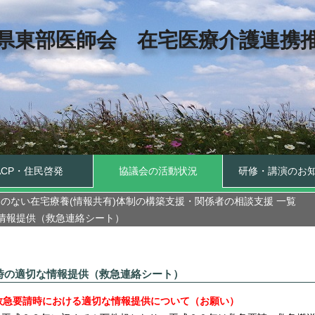
県東部医師会 在宅医療介護連携
ACP・住民啓発
協議会の活動状況
研修・講演のお
のない在宅療養(情報共有)体制の構築支援・関係者の相談支援 一覧
な情報提供（救急連絡シート）
請時の適切な情報提供（救急連絡シート）
の救急要請時における適切な情報提供について（お願い）