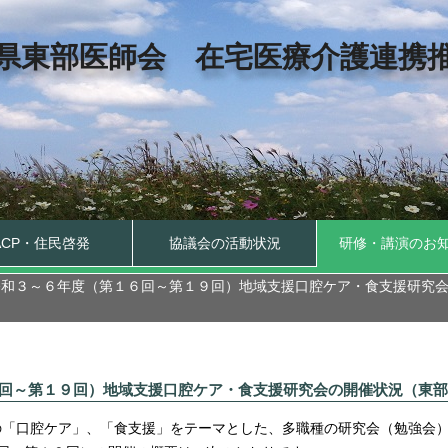
県東部医師会 在宅医療介護連携
ACP・住民啓発
協議会の活動状況
研修・講演のお
令和３～６年度（第１６回～第１９回）地域支援口腔ケア・食支援研究
回～第１９回）地域支援口腔ケア・食支援研究会の開催状況（東部
の「口腔ケア」、「食支援」をテーマとした、多職種の研究会（勉強会