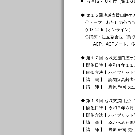
■ 令和３～６年度（第１６
◆ 第１６回地域支援口腔ケ
◇テーマ：わたしの心づも
◇R3.12.5（オンライン）
◇講師：足立副会長（鳥取
ACP、ACPノート、多
◆ 第１７回 地域支援口腔
【 開催日時 】令和４年１
【 開催方法 】ハイブリッド
【 講 演 】 認知症高齢
【 講 師 】 野原 幹司 
◆ 第１８回 地域支援口腔
【 開催日時 】令和５年８
【 開催方法 】ハイブリッド
【 講 演 】 薬からみた
【 講 師 】 野原 幹司 