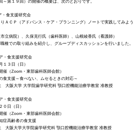
回～第１９回）の開催の概要は、次のとおりです。
ア・食支援研究会
りＡＣＰ（アドバンス・ケア・プランニング）ノートで実践してみよ
市立病院）、久保克行氏（歯科医師）、山根綾香氏（看護師）
職種での取り組みを紹介し、グループディスカッションを行いました
ケア・食支援研究会
１月１３日（日）
開催（Zoom・東部歯科医師会館）
者の食支援～食べない、ムセるときの対応～
先生 大阪大学 大学院歯学研究科 顎口腔機能治療学教室 准教授
ケア・食支援研究会
月２０日（日）
開催（Zoom・東部歯科医師会館）
認知症高齢者の食支援
先生 大阪大学大学院歯学研究科 顎口腔機能治療学教室 准教授